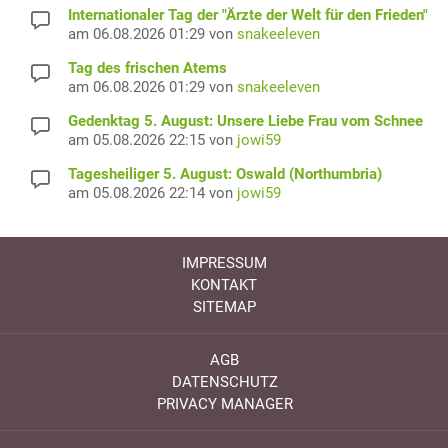
Internationaler Tag der "Ärzte der Welt für den Frieden"
am 06.08.2026 01:29 von
snakeeleven
Tag des frischen Atems
am 06.08.2026 01:29 von
snakeeleven
Gedenktag 5. August: Unsere Liebe Frau vom Schnee
am 05.08.2026 22:15 von
jowi59
Tagesheiliger 5. August: Oswald (Northumbria)
am 05.08.2026 22:14 von
jowi59
IMPRESSUM
KONTAKT
SITEMAP
AGB
DATENSCHUTZ
PRIVACY MANAGER