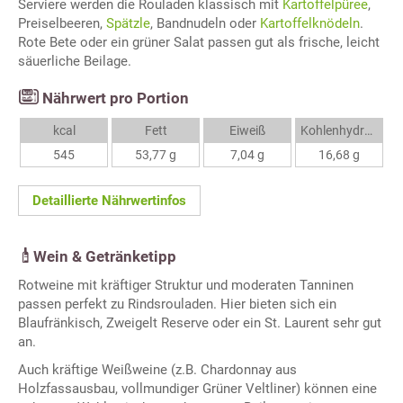
Serviere werden die Rouladen klassisch mit
Kartoffelpüree
,
Preiselbeeren,
Spätzle
, Bandnudeln oder
Kartoffelknödeln
.
Rote Bete oder ein grüner Salat passen gut als frische, leicht
säuerliche Beilage.
Nährwert pro Portion
kcal
Fett
Eiweiß
Kohlenhydrate
545
53,77 g
7,04 g
16,68 g
Detaillierte Nährwertinfos
Wein & Getränketipp
Rotweine mit kräftiger Struktur und moderaten Tanninen
passen perfekt zu Rindsrouladen. Hier bieten sich ein
Blaufränkisch, Zweigelt Reserve oder ein St. Laurent sehr gut
an.
Auch kräftige Weißweine (z.B. Chardonnay aus
Holzfassausbau, vollmundiger Grüner Veltliner) können eine