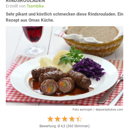
RINDSROULADEN
Erstellt von
Tsambika
Sehr pikant und köstlich schmecken diese Rindsrouladen. Ein
Rezept aus Omas Küche.
Foto asimojet / depositphotos.com
Bewertung: Ø
4,5
(
360
Stimmen)