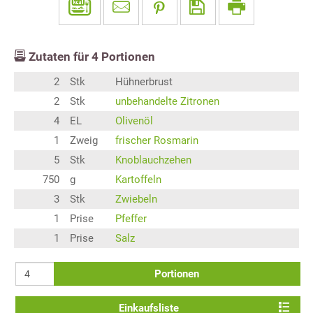
Zutaten für
4
Portionen
2
Stk
Hühnerbrust
2
Stk
unbehandelte Zitronen
4
EL
Olivenöl
1
Zweig
frischer Rosmarin
5
Stk
Knoblauchzehen
750
g
Kartoffeln
3
Stk
Zwiebeln
1
Prise
Pfeffer
1
Prise
Salz
Portionen
Einkaufsliste