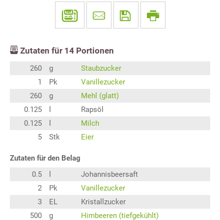
Zutaten für
14
Portionen
260
g
Staubzucker
1
Pk
Vanillezucker
260
g
Mehl (glatt)
0.125
l
Rapsöl
0.125
l
Milch
5
Stk
Eier
Zutaten für den Belag
0.5
l
Johannisbeersaft
2
Pk
Vanillezucker
3
EL
Kristallzucker
500
g
Himbeeren (tiefgekühlt)