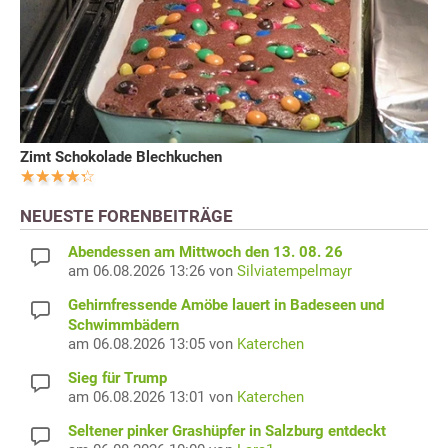
Zimt Schokolade Blechkuchen
NEUESTE FORENBEITRÄGE
Abendessen am Mittwoch den 13. 08. 26
am 06.08.2026 13:26 von
Silviatempelmayr
Gehirnfressende Amöbe lauert in Badeseen und
Schwimmbädern
am 06.08.2026 13:05 von
Katerchen
Sieg für Trump
am 06.08.2026 13:01 von
Katerchen
Seltener pinker Grashüpfer in Salzburg entdeckt