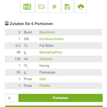
Zutaten für
6
Portionen
3
Bund
Basilikum
1
Stk
Knoblauchzehe
0.5
TL
Pul Biber
40
g
Mandelsplitter
120
ml
Olivenöl
1
TL
Honig
50
g
Parmesan
1
Prise
Salz
1
Prise
Pfeffer
Portionen