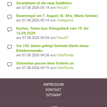
Smartphone ist die neue Geldbörse
am 07.08.2026 05:14 von
Pesu07
Bauernregel am 7. August: St. Afra, (Maria Schnee)
am 07.08.2026 05:14 von
Teddypetzi
Kuchen, Torten bzw. Kleingebäck vom 10. bis
16.08.2028
am 07.08.2026 05:04 von
Pesu07
Vor 100 Jahren gelingt Gertrude Ederle etwas
Bahnbrechendes
am 07.08.2026 04:28 von
littlePanda
Schnecken passen ihren Schleim an
am 07.08.2026 04:19 von
littlePanda
IMPRESSUM
KONTAKT
SITEMAP