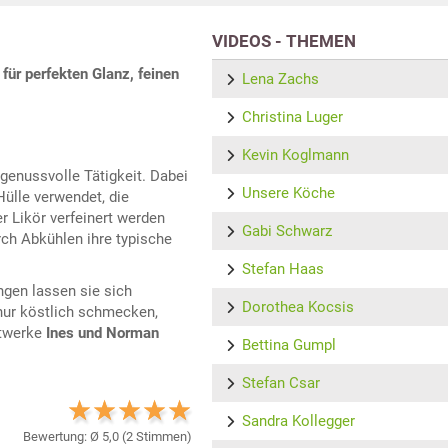
VIDEOS - THEMEN
ür perfekten Glanz, feinen
Lena Zachs
Christina Luger
Kevin Koglmann
genussvolle Tätigkeit. Dabei
Unsere Köche
ülle verwendet, die
 Likör verfeinert werden
Gabi Schwarz
rch Abkühlen ihre typische
Stefan Haas
gen lassen sie sich
Dorothea Kocsis
 nur köstlich schmecken,
stwerke
Ines und Norman
Bettina Gumpl
Stefan Csar
Sandra Kollegger
Bewertung: Ø
5,0
(
2
Stimmen)