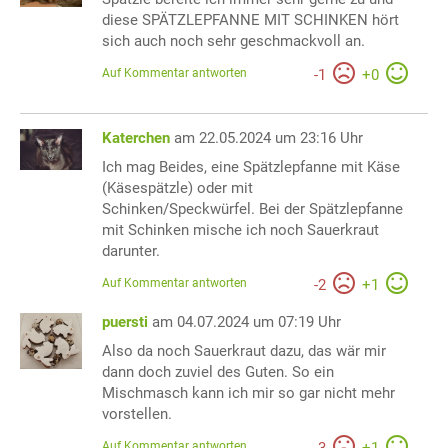
diese SPÄTZLEPFANNE MIT SCHINKEN hört
sich auch noch sehr geschmackvoll an.
Auf Kommentar antworten
-
1
+
0
Katerchen
am 22.05.2024 um 23:16 Uhr
Ich mag Beides, eine Spätzlepfanne mit Käse
(Käsespätzle) oder mit
Schinken/Speckwürfel. Bei der Spätzlepfanne
mit Schinken mische ich noch Sauerkraut
darunter.
Auf Kommentar antworten
-
2
+
1
puersti
am 04.07.2024 um 07:19 Uhr
Also da noch Sauerkraut dazu, das wär mir
dann doch zuviel des Guten. So ein
Mischmasch kann ich mir so gar nicht mehr
vorstellen.
Auf Kommentar antworten
-
3
+
1