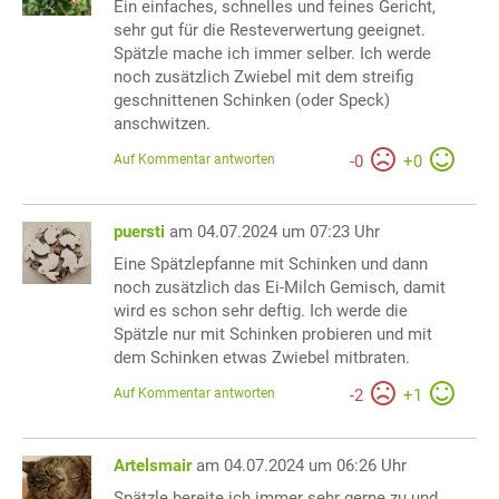
Ein einfaches, schnelles und feines Gericht,
sehr gut für die Resteverwertung geeignet.
Spätzle mache ich immer selber. Ich werde
noch zusätzlich Zwiebel mit dem streifig
geschnittenen Schinken (oder Speck)
anschwitzen.
Auf Kommentar antworten
-
0
+
0
puersti
am 04.07.2024 um 07:23 Uhr
Eine Spätzlepfanne mit Schinken und dann
noch zusätzlich das Ei-Milch Gemisch, damit
wird es schon sehr deftig. Ich werde die
Spätzle nur mit Schinken probieren und mit
dem Schinken etwas Zwiebel mitbraten.
Auf Kommentar antworten
-
2
+
1
Artelsmair
am 04.07.2024 um 06:26 Uhr
Spätzle bereite ich immer sehr gerne zu und