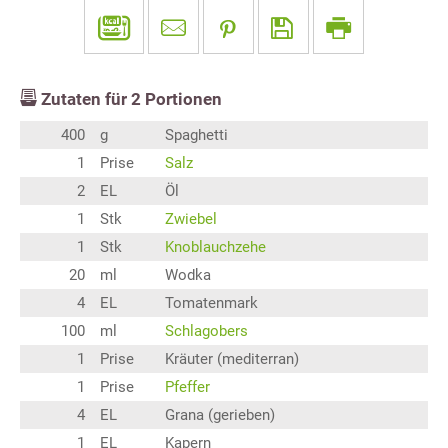
Zutaten für
2
Portionen
400
g
Spaghetti
1
Prise
Salz
2
EL
Öl
1
Stk
Zwiebel
1
Stk
Knoblauchzehe
20
ml
Wodka
4
EL
Tomatenmark
100
ml
Schlagobers
1
Prise
Kräuter (mediterran)
1
Prise
Pfeffer
4
EL
Grana (gerieben)
1
EL
Kapern