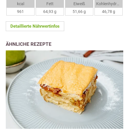
kcal
Fett
Eiweiß
Kohlenhydrate
961
64,93 g
51,66 g
46,78 g
Detaillierte Nährwertinfos
ÄHNLICHE REZEPTE