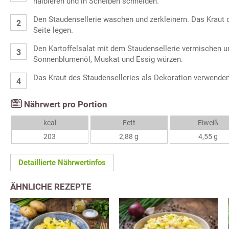
halbieren und in Scheiben schneiden.
Den Staudensellerie waschen und zerkleinern. Das Kraut 
Seite legen.
Den Kartoffelsalat mit dem Staudensellerie vermischen und
Sonnenblumenöl, Muskat und Essig würzen.
Das Kraut des Staudenselleries als Dekoration verwenden
Nährwert pro Portion
kcal
Fett
Eiweiß
203
2,88 g
4,55 g
Detaillierte Nährwertinfos
ÄHNLICHE REZEPTE