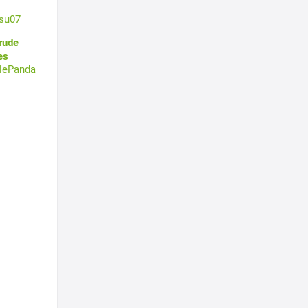
su07
rude
es
tlePanda