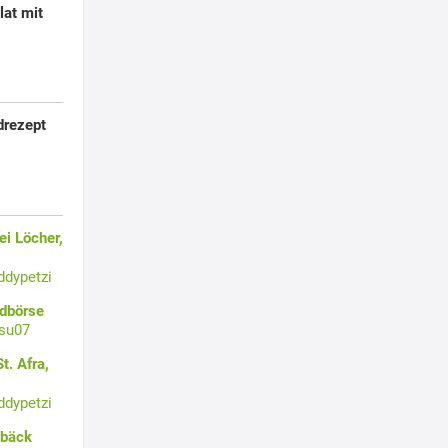
lat mit
drezept
i Löcher,
ddypetzi
ldbörse
su07
t. Afra,
ddypetzi
ebäck