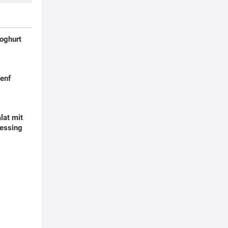
Joghurt
Senf
alat mit
ressing