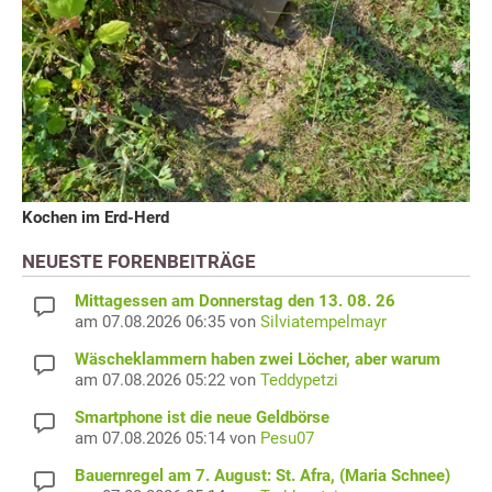
Kochen im Erd-Herd
NEUESTE FORENBEITRÄGE
Mittagessen am Donnerstag den 13. 08. 26
am 07.08.2026 06:35 von
Silviatempelmayr
Wäscheklammern haben zwei Löcher, aber warum
am 07.08.2026 05:22 von
Teddypetzi
Smartphone ist die neue Geldbörse
am 07.08.2026 05:14 von
Pesu07
Bauernregel am 7. August: St. Afra, (Maria Schnee)