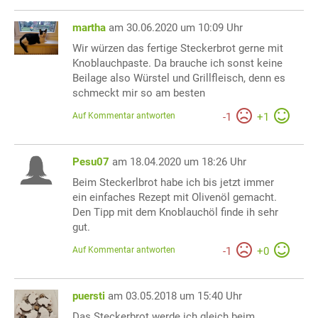
martha
am 30.06.2020 um 10:09 Uhr
Wir würzen das fertige Steckerbrot gerne mit
Knoblauchpaste. Da brauche ich sonst keine
Beilage also Würstel und Grillfleisch, denn es
schmeckt mir so am besten
Auf Kommentar antworten
-
1
+
1
Pesu07
am 18.04.2020 um 18:26 Uhr
Beim Steckerlbrot habe ich bis jetzt immer
ein einfaches Rezept mit Olivenöl gemacht.
Den Tipp mit dem Knoblauchöl finde ih sehr
gut.
Auf Kommentar antworten
-
1
+
0
puersti
am 03.05.2018 um 15:40 Uhr
Das Steckerbrot werde ich gleich beim