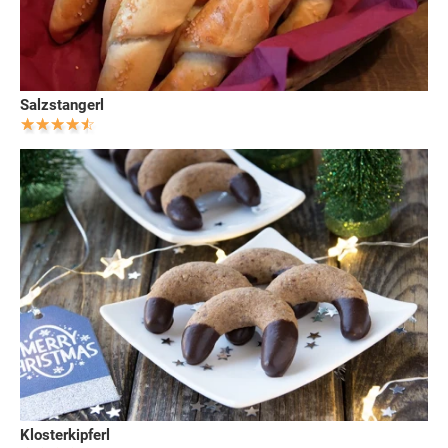
Salzstangerl
Klosterkipferl