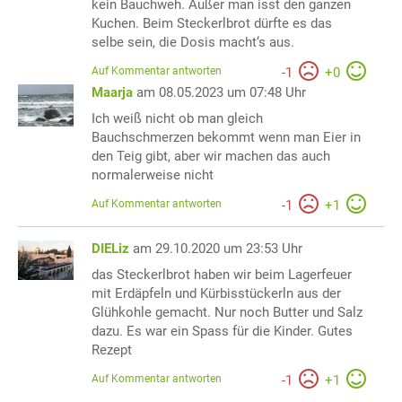
kein Bauchweh. Außer man isst den ganzen
Kuchen. Beim Steckerlbrot dürfte es das
selbe sein, die Dosis macht‘s aus.
Auf Kommentar antworten
-
1
+
0
Maarja
am 08.05.2023 um 07:48 Uhr
Ich weiß nicht ob man gleich
Bauchschmerzen bekommt wenn man Eier in
den Teig gibt, aber wir machen das auch
normalerweise nicht
Auf Kommentar antworten
-
1
+
1
DIELiz
am 29.10.2020 um 23:53 Uhr
das Steckerlbrot haben wir beim Lagerfeuer
mit Erdäpfeln und Kürbisstückerln aus der
Glühkohle gemacht. Nur noch Butter und Salz
dazu. Es war ein Spass für die Kinder. Gutes
Rezept
Auf Kommentar antworten
-
1
+
1