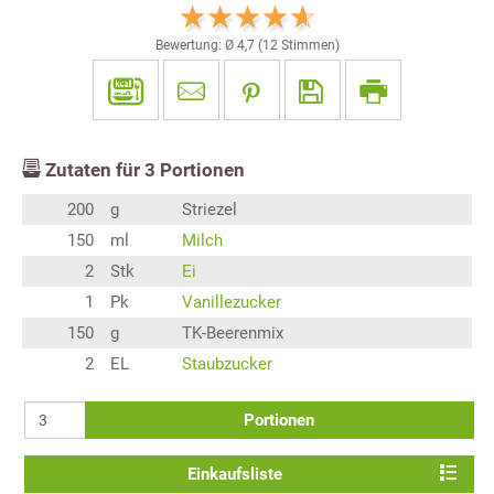
Bewertung: Ø
4,7
(
12
Stimmen)
Zutaten für
3
Portionen
200
g
Striezel
150
ml
Milch
2
Stk
Ei
1
Pk
Vanillezucker
150
g
TK-Beerenmix
2
EL
Staubzucker
Portionen
Einkaufsliste