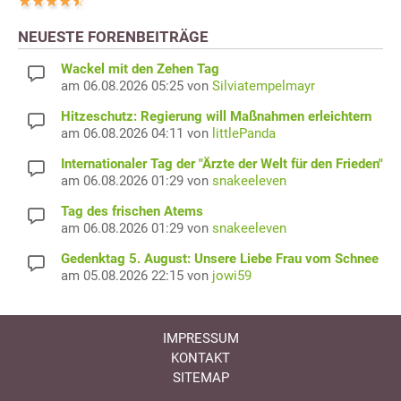
NEUESTE FORENBEITRÄGE
Wackel mit den Zehen Tag
am 06.08.2026 05:25 von
Silviatempelmayr
Hitzeschutz: Regierung will Maßnahmen erleichtern
am 06.08.2026 04:11 von
littlePanda
Internationaler Tag der "Ärzte der Welt für den Frieden"
am 06.08.2026 01:29 von
snakeeleven
Tag des frischen Atems
am 06.08.2026 01:29 von
snakeeleven
Gedenktag 5. August: Unsere Liebe Frau vom Schnee
am 05.08.2026 22:15 von
jowi59
IMPRESSUM
KONTAKT
SITEMAP