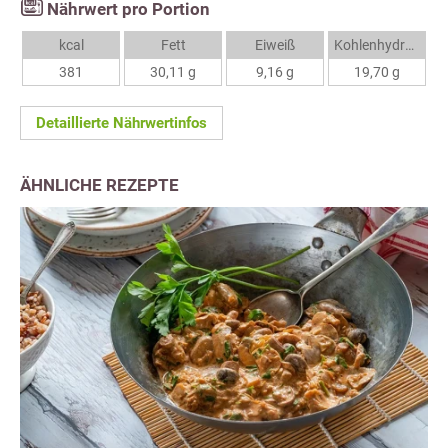
Nährwert pro Portion
kcal
Fett
Eiweiß
Kohlenhydrate
381
30,11 g
9,16 g
19,70 g
Detaillierte Nährwertinfos
ÄHNLICHE REZEPTE