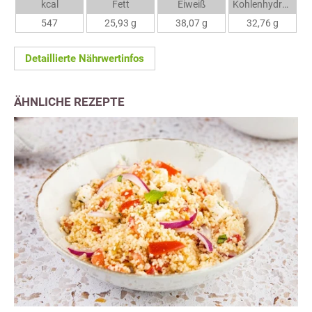
kcal
Fett
Eiweiß
Kohlenhydrate
547
25,93 g
38,07 g
32,76 g
Detaillierte Nährwertinfos
ÄHNLICHE REZEPTE