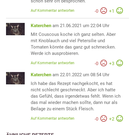
schon sehr oft besprochen.
Auf Kommentar antworten
-
0
+
1
Katerchen
am 21.06.2021 um 22:04 Uhr
Mit Couscous koche ich ganz selten. Aber
mit Knoblauch und viel Petersilie und
Tomaten könnte das ganz gut schmecken.
Werde ich ausprobieren.
Auf Kommentar antworten
-
0
+
3
Katerchen
am 22.01.2022 um 08:54 Uhr
Ich habe das Rezept nachgekocht, es hat
nicht schlecht geschmeckt. Aber ich hatte
das Gefühl, dass irgendetwas fehlt. Wenn ich
das mal wieder machen sollte, dann nur als
Beilage zu einem Stück Fleisch.
Auf Kommentar antworten
-
0
+
2
ÄHNLICHE REZEPTE