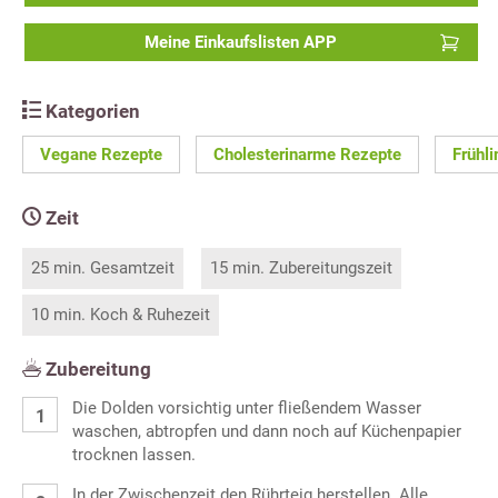
Meine Einkaufslisten APP
Kategorien
Vegane Rezepte
Cholesterinarme Rezepte
Frühl
Zeit
25 min. Gesamtzeit
15 min. Zubereitungszeit
10 min. Koch & Ruhezeit
Zubereitung
Die Dolden vorsichtig unter fließendem Wasser
waschen, abtropfen und dann noch auf Küchenpapier
trocknen lassen.
In der Zwischenzeit den Rührteig herstellen. Alle