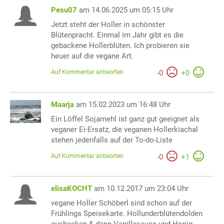
Pesu07
am 14.06.2025 um 05:15 Uhr
Jetzt steht der Holler in schönster
Blütenpracht. Einmal im Jahr gibt es die
gebackene Hollerblüten. Ich probieren sie
heuer auf die vegane Art.
Auf Kommentar antworten
-
0
+
0
Maarja
am 15.02.2023 um 16:48 Uhr
Ein Löffel Sojamehl ist ganz gut geeignet als
veganer Ei-Ersatz, die veganen Hollerkiachal
stehen jedenfalls auf der To-do-Liste
Auf Kommentar antworten
-
0
+
1
elisaKOCHT
am 10.12.2017 um 23:04 Uhr
vegane Holler Schöberl sind schon auf der
Frühlings Speisekarte. Hollunderblütendolden
ausbacken & dann Vanillesauce und Honig,