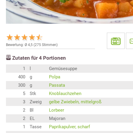
Bewertung: Ø
4,5
(
275
Stimmen)
Zutaten für
4
Portionen
1
l
Gemüsesuppe
400
g
Polpa
300
g
Passata
5
Stk
Knoblauchzehen
3
Zweig
gelbe Zwiebeln, mittelgroß
2
Bl
Lorbeer
2
EL
Majoran
1
Tasse
Paprikapulver, scharf