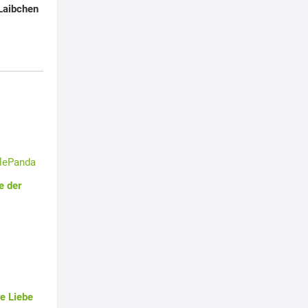
Laibchen
tlePanda
e der
e Liebe