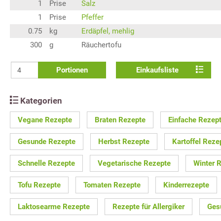
1
Prise
Salz
1
Prise
Pfeffer
0.75
kg
Erdäpfel, mehlig
300
g
Räuchertofu
Portionen
Einkaufsliste
Kategorien
Vegane Rezepte
Braten Rezepte
Einfache Rezep
Gesunde Rezepte
Herbst Rezepte
Kartoffel Reze
Schnelle Rezepte
Vegetarische Rezepte
Winter 
Tofu Rezepte
Tomaten Rezepte
Kinderrezepte
Laktosearme Rezepte
Rezepte für Allergiker
Ges