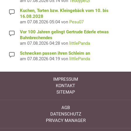
am 07.08.2026 05:14 von
Teddypetzi
Kuchen, Torten bzw. Kleingebäck vom 10. bis
16.08.2028
am 07.08.2026 05:04 von
Pesu07
Vor 100 Jahren gelingt Gertrude Ederle etwas
Bahnbrechendes
am 07.08.2026 04:28 von
littlePanda
Schnecken passen ihren Schleim an
am 07.08.2026 04:19 von
littlePanda
IMPRESSUM
KONTAKT
SITEMAP
AGB
DATENSCHUTZ
PRIVACY MANAGER