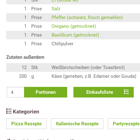
1
Prise
Salz
1
Prise
Pfeffer (schwarz, frisch gemahlen)
1
Prise
Oregano (getrocknet)
1
Prise
Basilikum (getrocknet)
1
Prise
Chilipulver
Zutaten außerdem
12
Stk
Weißbrotscheiben (oder Toastbrot)
200
g
Käse (gerieben, z.B. Edamer oder Gouda)
Portionen
Einkaufsliste
Kategorien
Pizza Rezepte
Italienische Rezepte
Partyrezepte