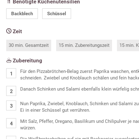
Benötigte Küchenutensilien
Backblech
Schüssel
Zeit
30 min. Gesamtzeit
15 min. Zubereitungszeit
15 min. K
Zubereitung
Für den Pizzabrötchen-Belag zuerst Paprika waschen, entk
schneiden. Zwiebel und Knoblauch schälen und fein hack
Danach Schinken und Salami ebenfalls klein würfelig sch
Nun Paprika, Zwiebel, Knoblauch, Schinken und Salami 
Ei in einer Schüssel gut verrühren.
Mit Salz, Pfeffer, Oregano, Basilikum und Chilipulver je
würzen.
Die Weißbrotscheiben auf ein mit Backpapier ausgelegte