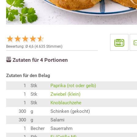
Bewertung: Ø
4,6
(
4.635
Stimmen)
Zutaten für
4
Portionen
Zutaten für den Belag
1
Stk
Paprika (rot oder gelb)
1
Stk
Zwiebel (klein)
1
Stk
Knoblauchzehe
300
g
Schinken (gekocht)
300
g
Salami
1
Becher
Sauerrahm
1
Stk
Ei (Größe M)