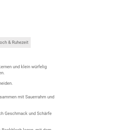
och & Ruhezeit
ernen und klein würfelig
en.
neiden.
zusammen mit Sauerrahm und
 nach Geschmack und Schärfe
s Backblech legen, mit dem