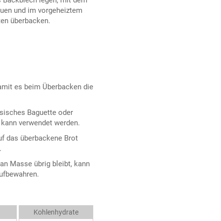
euen und im vorgeheiztem
ten überbacken.
damit es beim Überbacken die
ssisches Baguette oder
t kann verwendet werden.
uf das überbackene Brot
.
n Masse übrig bleibt, kann
ufbewahren.
Kohlenhydrate