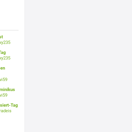
st
xy235
Tag
xy235
gen
wi59
ominikus
wi59
siert-Tag
radeis