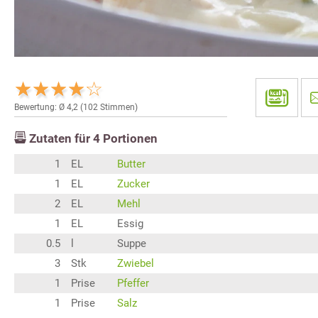
Bewertung: Ø
4,2
(
102
Stimmen)
Zutaten für
4
Portionen
1
EL
Butter
1
EL
Zucker
2
EL
Mehl
1
EL
Essig
0.5
l
Suppe
3
Stk
Zwiebel
1
Prise
Pfeffer
1
Prise
Salz