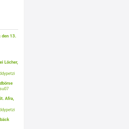
 den 13.
i Löcher,
ddypetzi
ldbörse
su07
t. Afra,
ddypetzi
ebäck