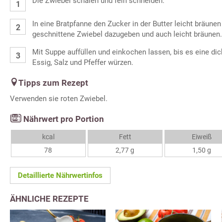
Die Zwiebel schälen und fein schneiden.
In eine Bratpfanne den Zucker in der Butter leicht bräunen
geschnittene Zwiebel dazugeben und auch leicht bräunen.
Mit Suppe auffüllen und einkochen lassen, bis es eine dic
Essig, Salz und Pfeffer würzen.
Tipps zum Rezept
Verwenden sie roten Zwiebel.
Nährwert pro Portion
kcal
Fett
Eiweiß
78
2,77 g
1,50 g
Detaillierte Nährwertinfos
ÄHNLICHE REZEPTE