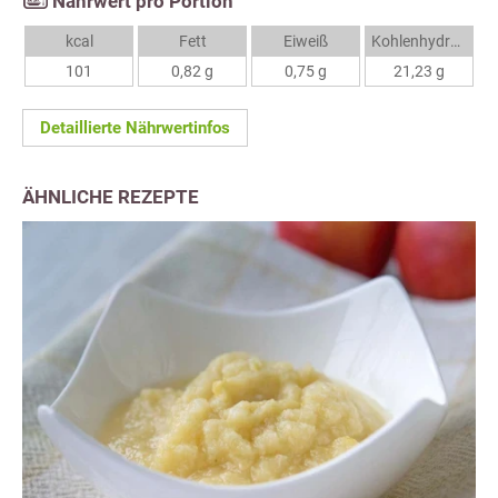
Nährwert pro Portion
kcal
Fett
Eiweiß
Kohlenhydrate
101
0,82 g
0,75 g
21,23 g
Detaillierte Nährwertinfos
ÄHNLICHE REZEPTE