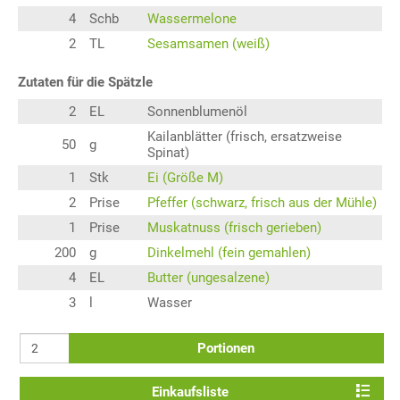
4
Schb
Wassermelone
2
TL
Sesamsamen (weiß)
Zutaten für die Spätzle
2
EL
Sonnenblumenöl
Kailanblätter (frisch, ersatzweise
50
g
Spinat)
1
Stk
Ei (Größe M)
2
Prise
Pfeffer (schwarz, frisch aus der Mühle)
1
Prise
Muskatnuss (frisch gerieben)
200
g
Dinkelmehl (fein gemahlen)
4
EL
Butter (ungesalzene)
3
l
Wasser
Portionen
Einkaufsliste