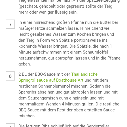
Teig entstanden ist. Je nach Art der Spätzleerzeugung
(geschabt, gehobelt oder gepresst) sollte der Teig
mehr oder weniger flüssig sein.
In einer hinreichend großen Pfanne nun die Butter bei
mäßiger Hitze schmelzen lasse. Hinreichend viel,
leicht gesalzenes Wasser zum Kochen bringen und
den Teig in Form von Spätzle portionsweise ins
kochende Wasser bringen. Die Spätzle, die nach 1
Minute aufschwimmen mit einem Schaumlöffel
herausnehmen, gut abtropfen lassen und in die Pfanne
geben.
2 EL der BBQ-Sauce mit der
Thailändische
Springrollsauce auf Boathouse Art
und mit dem
restlichen Sonnenblumenöl mischen. Sodann die
Spareribs abseihen und gut abtropfen lassen und mit
dem Saucengemisch dünn einpinseln und mit
mehrmaligem Wenden 4 Minuten grillen. Die restliche
BBQ-Sauce mit dem Rest der oben erstellten Sauce
mischen.
Die fertigen Ribs schließlich auf die Servierteller