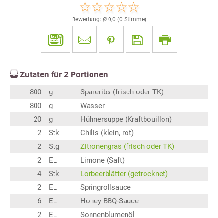
Bewertung: Ø
0,0
(
0
Stimme)
Zutaten für
2
Portionen
800
g
Spareribs (frisch oder TK)
800
g
Wasser
20
g
Hühnersuppe (Kraftbouillon)
2
Stk
Chilis (klein, rot)
2
Stg
Zitronengras (frisch oder TK)
2
EL
Limone (Saft)
4
Stk
Lorbeerblätter (getrocknet)
2
EL
Springrollsauce
6
EL
Honey BBQ-Sauce
2
EL
Sonnenblumenöl