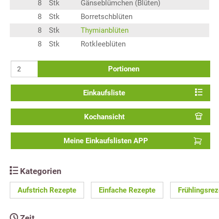
8
Stk
Gänseblümchen (Blüten)
8
Stk
Borretschblüten
8
Stk
Thymianblüten
8
Stk
Rotkleeblüten
Portionen
Einkaufsliste
Kochansicht
Meine Einkaufslisten APP
Kategorien
Aufstrich Rezepte
Einfache Rezepte
Frühlingsrez
Zeit