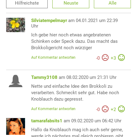
Hilfreichste
Neuste
Alle
Silviatempelmayr
am 04.01.2021 um 22:39
Uhr
Ich gebe hier noch etwas angebratenen
Schinken oder Speck dazu. Das macht das
Brokkoligericht noch würziger
Auf Kommentar antworten
-
0
+
3
Tammy3108
am 08.02.2020 um 21:31 Uhr
Nette und einfache Idee den Brokkoli zu
verarbeiten. Schmeckt sehr gut. Habe noch
Knoblauch dazu gepresst.
Auf Kommentar antworten
-
0
+
2
tamarafabsits1
am 09.02.2020 um 06:42 Uhr
Hallo da Knoblauch mag ich auch sehr gerne,
werde ich nächstes mal gleich probieren, gibt