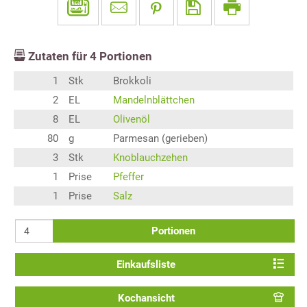
Zutaten für
4
Portionen
1
Stk
Brokkoli
2
EL
Mandelnblättchen
8
EL
Olivenöl
80
g
Parmesan (gerieben)
3
Stk
Knoblauchzehen
1
Prise
Pfeffer
1
Prise
Salz
Portionen
Einkaufsliste
Kochansicht