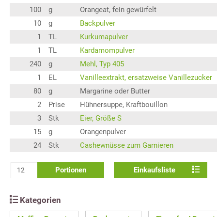
100
g
Orangeat, fein gewürfelt
10
g
Backpulver
1
TL
Kurkumapulver
1
TL
Kardamompulver
240
g
Mehl, Typ 405
1
EL
Vanilleextrakt, ersatzweise Vanillezucker
80
g
Margarine oder Butter
2
Prise
Hühnersuppe, Kraftbouillon
3
Stk
Eier, Größe S
15
g
Orangenpulver
24
Stk
Cashewnüsse zum Garnieren
Portionen
Einkaufsliste
Kategorien