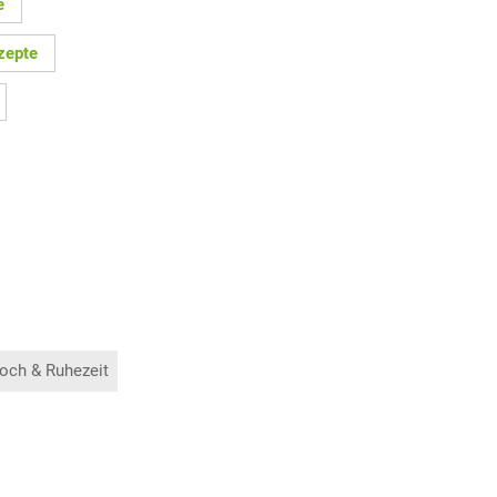
e
zepte
och & Ruhezeit