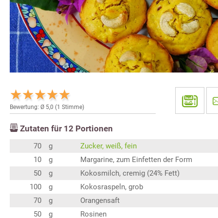
Bewertung: Ø
5,0
(
1
Stimme)
Zutaten für
12
Portionen
70
g
Zucker, weiß, fein
10
g
Margarine, zum Einfetten der Form
50
g
Kokosmilch, cremig (24% Fett)
100
g
Kokosraspeln, grob
70
g
Orangensaft
50
g
Rosinen