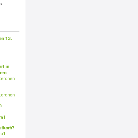
s
en 13.
rt in
ern
terchen
terchen
n
ra1
stkorb?
ra1