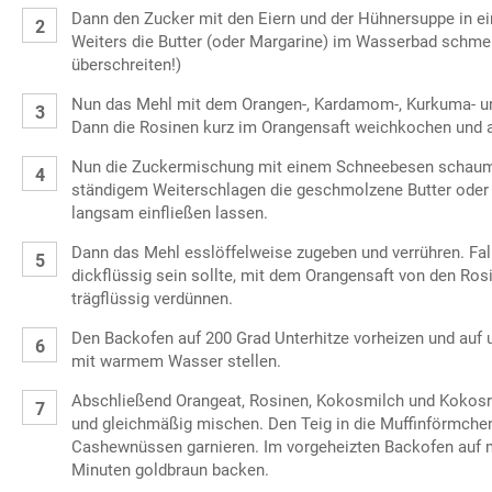
Dann den Zucker mit den Eiern und der Hühnersuppe in e
Weiters die Butter (oder Margarine) im Wasserbad schmel
überschreiten!)
Nun das Mehl mit dem Orangen-, Kardamom-, Kurkuma- u
Dann die Rosinen kurz im Orangensaft weichkochen und 
Nun die Zuckermischung mit einem Schneebesen schaumi
ständigem Weiterschlagen die geschmolzene Butter oder
langsam einfließen lassen.
Dann das Mehl esslöffelweise zugeben und verrühren. Fal
dickflüssig sein sollte, mit dem Orangensaft von den Ros
trägflüssig verdünnen.
Den Backofen auf 200 Grad Unterhitze vorheizen und auf u
mit warmem Wasser stellen.
Abschließend Orangeat, Rosinen, Kokosmilch und Kokosr
und gleichmäßig mischen. Den Teig in die Muffinförmchen
Cashewnüssen garnieren. Im vorgeheizten Backofen auf mi
Minuten goldbraun backen.