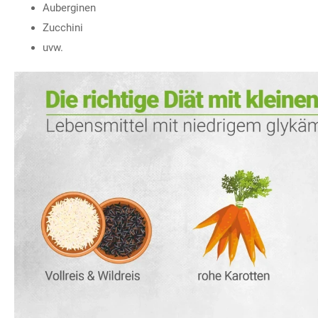
Auberginen
Zucchini
uvw.