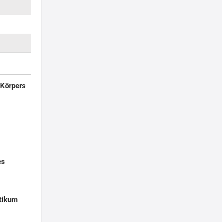
 Körpers
es
otikum