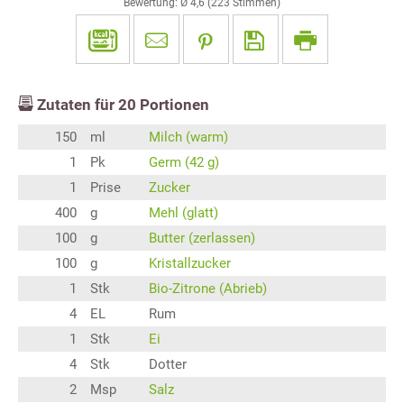
Bewertung: Ø
4,6
(
223
Stimmen)
Zutaten für
20
Portionen
150
ml
Milch (warm)
1
Pk
Germ (42 g)
1
Prise
Zucker
400
g
Mehl (glatt)
100
g
Butter (zerlassen)
100
g
Kristallzucker
1
Stk
Bio-Zitrone (Abrieb)
4
EL
Rum
1
Stk
Ei
4
Stk
Dotter
2
Msp
Salz