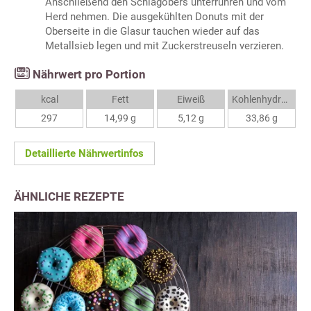
Anschließend den Schlagobers unterrühren und vom
Herd nehmen. Die ausgekühlten Donuts mit der
Oberseite in die Glasur tauchen wieder auf das
Metallsieb legen und mit Zuckerstreuseln verzieren.
Nährwert pro Portion
kcal
Fett
Eiweiß
Kohlenhydrate
297
14,99 g
5,12 g
33,86 g
Detaillierte Nährwertinfos
ÄHNLICHE REZEPTE