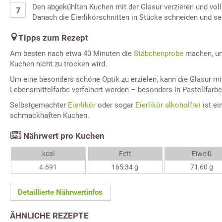
Den abgekühlten Kuchen mit der Glasur verzieren und voll
Danach die Eierlikörschnitten in Stücke schneiden und se
Tipps zum Rezept
Am besten nach etwa 40 Minuten die
Stäbchenprobe
machen, um 
Kuchen nicht zu trocken wird.
Um eine besonders schöne Optik zu erzielen, kann die Glasur mi
Lebensmittelfarbe verfeinert werden – besonders in Pastellfarbe
Selbstgemachter
Eierlikör
oder sogar
Eierlikör alkoholfrei
ist ei
schmackhaften Kuchen.
Nährwert pro Kuchen
kcal
Fett
Eiweiß
4.691
165,34 g
71,60 g
Detaillierte Nährwertinfos
ÄHNLICHE REZEPTE