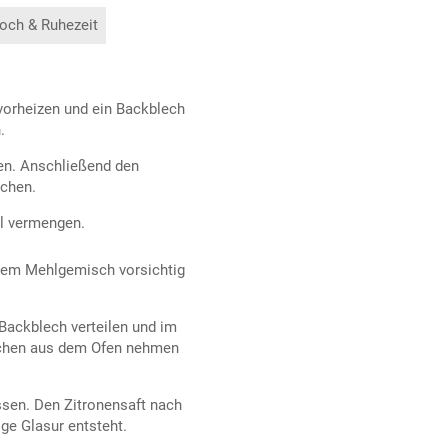
och & Ruhezeit
 vorheizen und ein Backblech
.
en. Anschließend den
schen.
l vermengen.
 dem Mehlgemisch vorsichtig
Backblech verteilen und im
uchen aus dem Ofen nehmen
essen. Den Zitronensaft nach
ige Glasur entsteht.