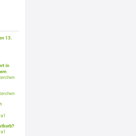
en 13.
rt in
ern
terchen
terchen
n
ra1
stkorb?
ra1