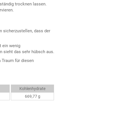
ständig trocknen lassen.
rvieren.
sicherzustellen, dass der
t ein wenig
n sieht das sehr hübsch aus.
n Traum für diesen
Kohlenhydrate
669,77 g