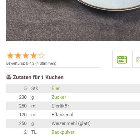
Bewertung: Ø
4,3
(
4
Stimmen)
Zutaten für
1
Kuchen
5
Stk
Eier
200
g
Zucker
250
ml
Eierlikör
120
ml
Pflanzenöl
250
g
Weizenmehl (glatt)
2
TL
Backpulver