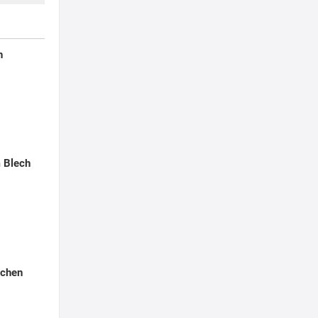
h
 Blech
uchen