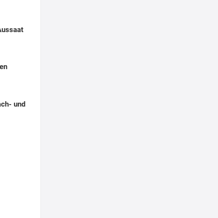
Aussaat
ten
ach- und