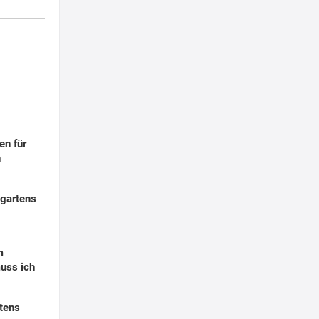
en für
n
tgartens
m
uss ich
tens