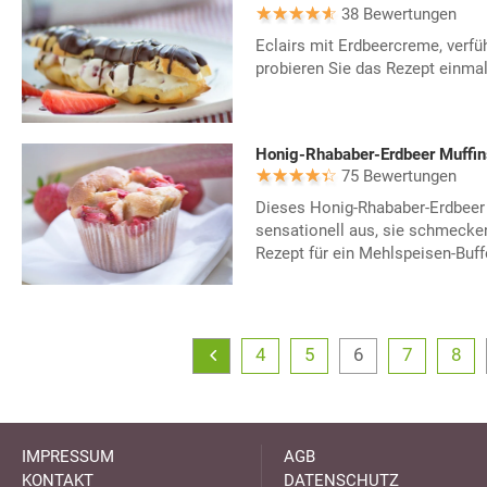
38 Bewertungen
Eclairs mit Erdbeercreme, verfüh
probieren Sie das Rezept einmal
Honig-Rhababer-Erdbeer Muffin
75 Bewertungen
Dieses Honig-Rhababer-Erdbeer 
sensationell aus, sie schmecken
Rezept für ein Mehlspeisen-Buff
4
5
6
7
8
IMPRESSUM
AGB
KONTAKT
DATENSCHUTZ