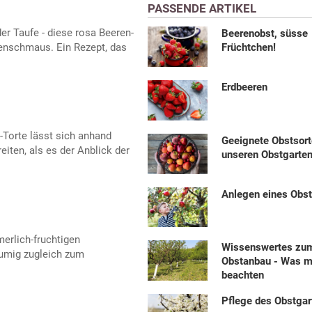
PASSENDE ARTIKEL
r Taufe - diese rosa Beeren-
Beerenobst, süsse
enschmaus. Ein Rezept, das
Früchtchen!
Erdbeeren
-Torte lässt sich anhand
Geeignete Obstsort
iten, als es der Anblick der
unseren Obstgarte
Anlegen eines Obs
erlich-fruchtigen
Wissenswertes zu
aumig zugleich zum
Obstanbau - Was m
beachten
Pflege des Obstgar