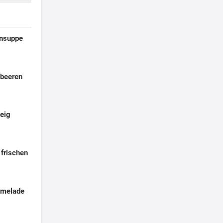
ensuppe
dbeeren
eig
 frischen
rmelade