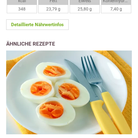
kcal
Fett
Eiweiß
Kohlenhydrate
348
23,79 g
25,80 g
7,40 g
Detaillierte Nährwertinfos
ÄHNLICHE REZEPTE