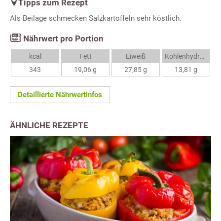
Tipps zum Rezept
Als Beilage schmecken Salzkartoffeln sehr köstlich.
Nährwert pro Portion
kcal
Fett
Eiweiß
Kohlenhydrate
343
19,06 g
27,85 g
13,81 g
Detaillierte Nährwertinfos
ÄHNLICHE REZEPTE