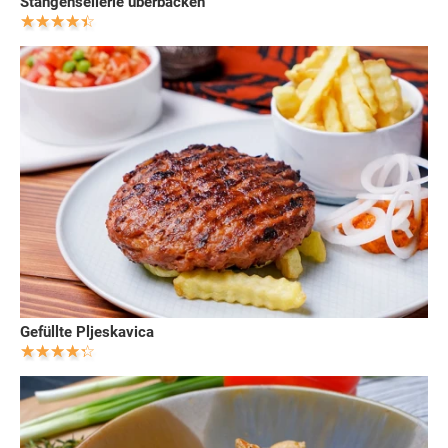
Stangensellerie überbacken
Gefüllte Pljeskavica