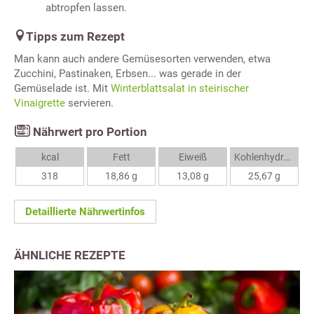
abtropfen lassen.
Tipps zum Rezept
Man kann auch andere Gemüsesorten verwenden, etwa
Zucchini, Pastinaken, Erbsen... was gerade in der
Gemüselade ist. Mit
Winterblattsalat in steirischer
Vinaigrette
servieren.
Nährwert pro Portion
kcal
Fett
Eiweiß
Kohlenhydrate
318
18,86 g
13,08 g
25,67 g
Detaillierte Nährwertinfos
ÄHNLICHE REZEPTE