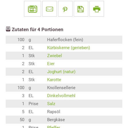
Zutaten für
4
Portionen
100
g
Haferflocken (fein)
2
EL
Kürbiskerne (gerieben)
1
Stk
Zwiebel
2
Stk
Eier
2
EL
Joghurt (natur)
1
Stk
Karotte
100
g
Knollensellerie
3
EL
Dinkelvollmehl
1
Prise
Salz
5
EL
Rapsöl
50
g
Bergkäse
1
Prise
Pfeffer