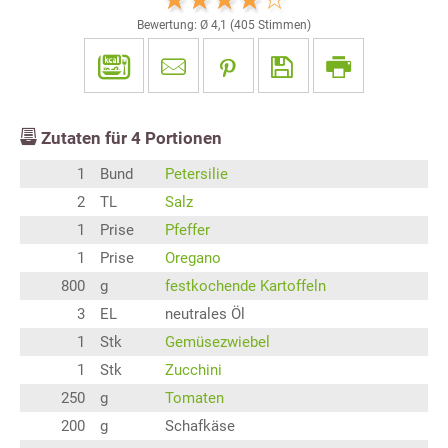
Bewertung: Ø
4,1
(
405
Stimmen)
Zutaten für
4
Portionen
1
Bund
Petersilie
2
TL
Salz
1
Prise
Pfeffer
1
Prise
Oregano
800
g
festkochende Kartoffeln
3
EL
neutrales Öl
1
Stk
Gemüsezwiebel
1
Stk
Zucchini
250
g
Tomaten
200
g
Schafkäse