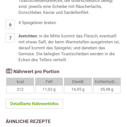
Toastscheibendreiecke, die unterschiedlich belegt
sind: jeweils eine Scheibe mit Räucherlachs,
Dorschleber, Kaviar und Sardellenfilet.
4 Spiegeleier braten.
Anrichten:
in die Mitte kommt das Fleisch, eventuell
mit etwas Saft, der beim Warmstellen ausgetreten ist,
darauf kommt das Spiegelei, und daneben das
Gemüse. Die belegten Toastscheiben werden in die
Ecken des Tellers verteilt.
Nährwert pro Portion
kcal
Fett
Eiweiß
Kohlenhydrate
312
11,02 g
16,95 g
35,98 g
Detaillierte Nährwertinfos
ÄHNLICHE REZEPTE