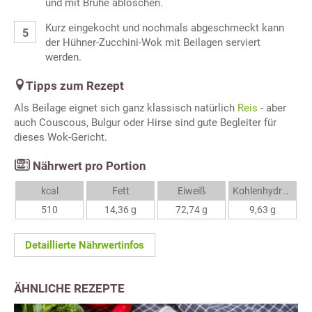
und mit Brühe ablöschen.
Kurz eingekocht und nochmals abgeschmeckt kann
der Hühner-Zucchini-Wok mit Beilagen serviert
werden.
Tipps zum Rezept
Als Beilage eignet sich ganz klassisch natürlich
Reis
- aber
auch Couscous, Bulgur oder Hirse sind gute Begleiter für
dieses Wok-Gericht.
Nährwert pro Portion
kcal
Fett
Eiweiß
Kohlenhydrate
510
14,36 g
72,74 g
9,63 g
Detaillierte Nährwertinfos
ÄHNLICHE REZEPTE