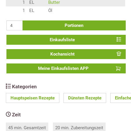
1
EL
Butter
1
EL
Öl
Portionen
Einkaufsliste
Kochansicht
Meine Einkaufslisten APP
Kategorien
Hauptspeisen Rezepte
Dünsten Rezepte
Einfach
Zeit
45 min. Gesamtzeit
20 min. Zubereitungszeit