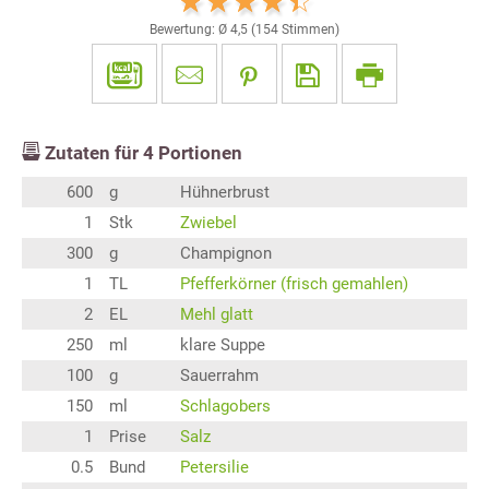
Bewertung: Ø
4,5
(
154
Stimmen)
Zutaten für
4
Portionen
600
g
Hühnerbrust
1
Stk
Zwiebel
300
g
Champignon
1
TL
Pfefferkörner (frisch gemahlen)
2
EL
Mehl glatt
250
ml
klare Suppe
100
g
Sauerrahm
150
ml
Schlagobers
1
Prise
Salz
0.5
Bund
Petersilie