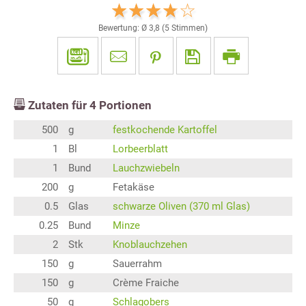
Bewertung: Ø
3,8
(
5
Stimmen)
Zutaten für
4
Portionen
500
g
festkochende Kartoffel
1
Bl
Lorbeerblatt
1
Bund
Lauchzwiebeln
200
g
Fetakäse
0.5
Glas
schwarze Oliven (370 ml Glas)
0.25
Bund
Minze
2
Stk
Knoblauchzehen
150
g
Sauerrahm
150
g
Crème Fraiche
50
g
Schlagobers