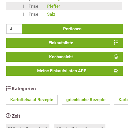
1
Prise
Pfeffer
1
Prise
Salz
Portionen
Einkaufsliste
Kochansicht
Meine Einkaufslisten APP
Kategorien
Kartoffelsalat Rezepte
griechische Rezepte
Kart
Zeit