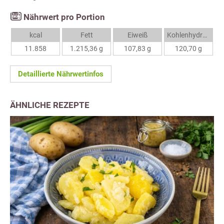
Nährwert pro Portion
kcal
Fett
Eiweiß
Kohlenhydrate
11.858
1.215,36 g
107,83 g
120,70 g
Detaillierte Nährwertinfos
ÄHNLICHE REZEPTE