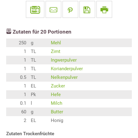
Zutaten für
20
Portionen
250
g
Mehl
1
TL
Zimt
1
TL
Ingwerpulver
1
TL
Korianderpulver
0.5
TL
Nelkenpulver
1
EL
Zucker
1
Pk
Hefe
0.1
l
Milch
60
g
Butter
2
EL
Honig
Zutaten Trockenfrüchte