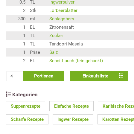
0.5
TL
Ingwerpulver
2
Stk
Lorbeerblätter
300
ml
Schlagobers
1
EL
Zitronensaft
1
TL
Zucker
1
TL
Tandoori Masala
1
Prise
Salz
2
EL
Schnittlauch (fein gehackt)
Portionen
Einkaufsliste
Kategorien
Suppenrezepte
Einfache Rezepte
Karibische Rez
Scharfe Rezepte
Ingwer Rezepte
Karotten Rezep