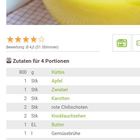
Bewertung: Ø
4,0
(
51
Stimmen)
Zutaten für
4
Portionen
800
g
Kürbis
1
Stk
Apfel
1
Stk
Zwiebel
2
Stk
Karotten
2
Stk
rote Chilischoten
2
Stk
Knoblauchzehen
1
EL
Butter
1
l
Gemüsebrühe