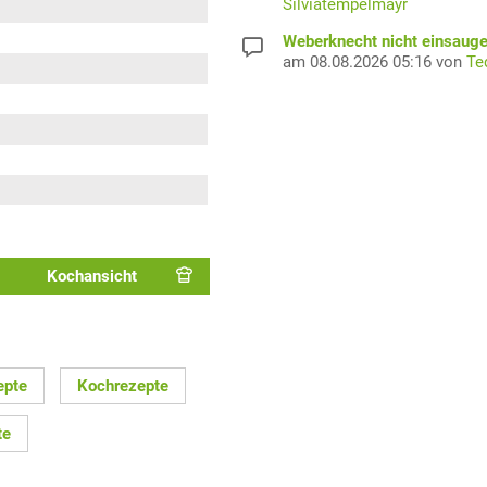
Silviatempelmayr
Weberknecht nicht einsaug
am 08.08.2026 05:16 von
Te
Kochansicht
epte
Kochrezepte
te