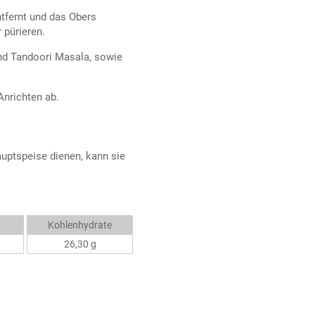
tfernt und das Obers
 pürieren.
nd Tandoori Masala, sowie
Anrichten ab.
auptspeise dienen, kann sie
Kohlenhydrate
26,30 g