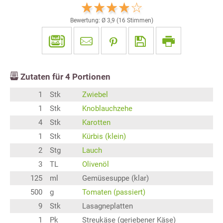
Bewertung: Ø
3,9
(
16
Stimmen)
Zutaten für
4
Portionen
1
Stk
Zwiebel
1
Stk
Knoblauchzehe
4
Stk
Karotten
1
Stk
Kürbis (klein)
2
Stg
Lauch
3
TL
Olivenöl
125
ml
Gemüsesuppe (klar)
500
g
Tomaten (passiert)
9
Stk
Lasagneplatten
1
Pk
Streukäse (geriebener Käse)