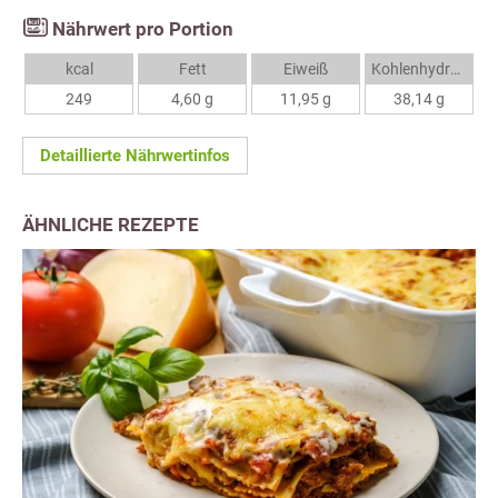
Nährwert pro Portion
kcal
Fett
Eiweiß
Kohlenhydrate
249
4,60 g
11,95 g
38,14 g
Detaillierte Nährwertinfos
ÄHNLICHE REZEPTE