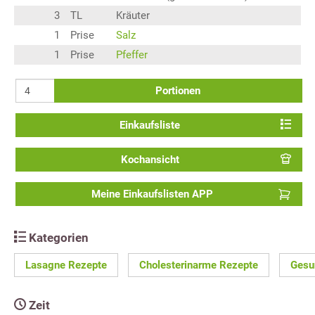
3
TL
Kräuter
1
Prise
Salz
1
Prise
Pfeffer
Portionen
Einkaufsliste
Kochansicht
Meine Einkaufslisten APP
Kategorien
Lasagne Rezepte
Cholesterinarme Rezepte
Gesu
Zeit