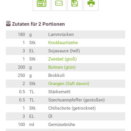
Zutaten für
2
Portionen
180
g
Lammrücken
1
Stk
Knoblauchzehe
3
EL
Sojasauce (hell)
1
Stk
Zwiebel (groß)
200
g
Bohnen (grün)
250
g
Brokkoli
2
Stk
Orangen (Saft davon)
0.5
TL
Stärkemehl
0.5
TL
Szechuannpfeffer (gestoßen)
1
Stk
Chilischote (getrocknet)
3
EL
Öl
100
ml
Gemüsebrühe