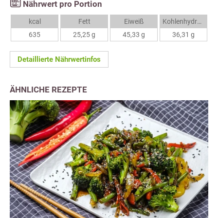
Nährwert pro Portion
kcal
Fett
Eiweiß
Kohlenhydrate
635
25,25 g
45,33 g
36,31 g
Detaillierte Nährwertinfos
ÄHNLICHE REZEPTE