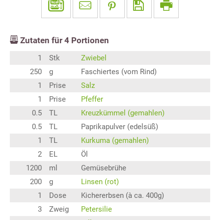
Zutaten für
4
Portionen
1
Stk
Zwiebel
250
g
Faschiertes (vom Rind)
1
Prise
Salz
1
Prise
Pfeffer
0.5
TL
Kreuzkümmel (gemahlen)
0.5
TL
Paprikapulver (edelsüß)
1
TL
Kurkuma (gemahlen)
2
EL
Öl
1200
ml
Gemüsebrühe
200
g
Linsen (rot)
1
Dose
Kichererbsen (à ca. 400g)
3
Zweig
Petersilie