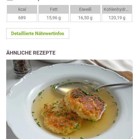
kcal
Fett
Eiweiß
Kohlenhydrate
689
15,96 g
16,50 g
120,19 g
Detaillierte Nährwertinfos
ÄHNLICHE REZEPTE