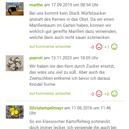
martha
am 17.09.2019 um 08:54 Uhr
Bei uns kommt kein Stück Würfelzucker
anstatt des Kernes in das Obst. Da wir einen
Marillenbaum im Garten haben, können wir
wirklich gut gereifte Marillen dazu verwenden,
welche dann auch nicht sauer schmecken.
Auf Kommentar antworten
-
0
+
1
puersti
am 13.11.2023 um 18:05 Uhr
Wir haben nie den Kern durch Zucker ersetzt,
das wäre uns viel zu süß. Aber auch die
Zwetschken entkerne ich bevor ich daraus
Knödel forme.
Auf Kommentar antworten
-
0
+
0
Silviatempelmayr
am 11.06.2016 um 11:46
Uhr
So ein klassischer Kartoffelteig schmeckt
doch immer lecker. Ich verwende ihn auch bei