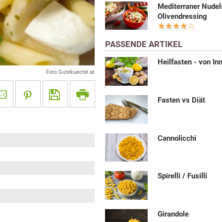
Mediterraner Nudel
Olivendressing
PASSENDE ARTIKEL
Heilfasten - von In
Foto Gutekueche.at
Fasten vs Diät
Cannolicchi
Spirelli / Fusilli
Girandole