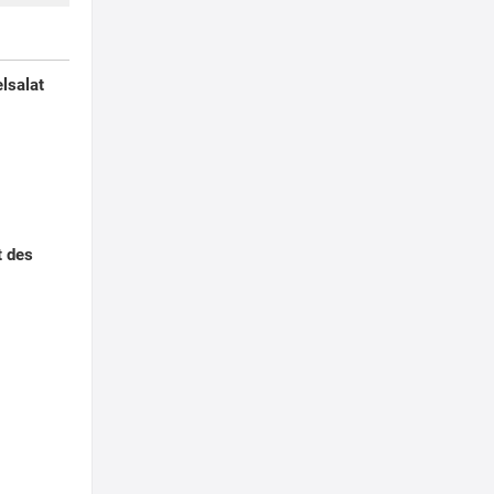
lsalat
t des