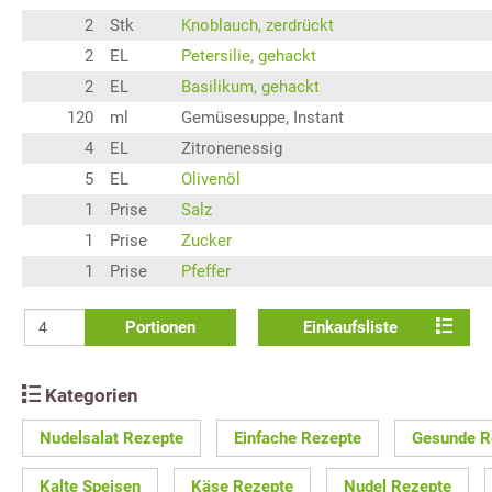
2
Stk
Knoblauch, zerdrückt
2
EL
Petersilie, gehackt
2
EL
Basilikum, gehackt
120
ml
Gemüsesuppe, Instant
4
EL
Zitronenessig
5
EL
Olivenöl
1
Prise
Salz
1
Prise
Zucker
1
Prise
Pfeffer
Portionen
Einkaufsliste
Kategorien
Nudelsalat Rezepte
Einfache Rezepte
Gesunde R
Kalte Speisen
Käse Rezepte
Nudel Rezepte