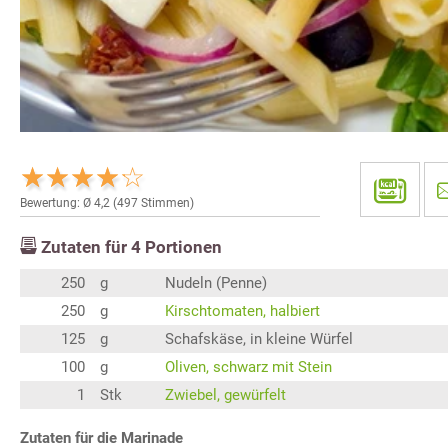
Bewertung: Ø
4,2
(
497
Stimmen)
Zutaten für
4
Portionen
250
g
Nudeln (Penne)
250
g
Kirschtomaten, halbiert
125
g
Schafskäse, in kleine Würfel
100
g
Oliven, schwarz mit Stein
1
Stk
Zwiebel, gewürfelt
Zutaten für die Marinade