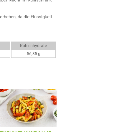
über Nacht im Kühlschrank
rheben, da die Flüssigkeit
Kohlenhydrate
56,35 g