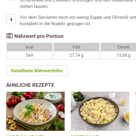
Schafskäse und Zwiebel) hinzufügen und den Nudelsalat 
ziehen lassen.
Vor dem Servieren noch ein wenig Suppe und Olivenöl unte
komplett in die Nudeln gezogen ist.
Nährwert pro Portion
kcal
Fett
Eiweiß
549
27,79 g
15,08 g
Detaillierte Nährwertinfos
ÄHNLICHE REZEPTE