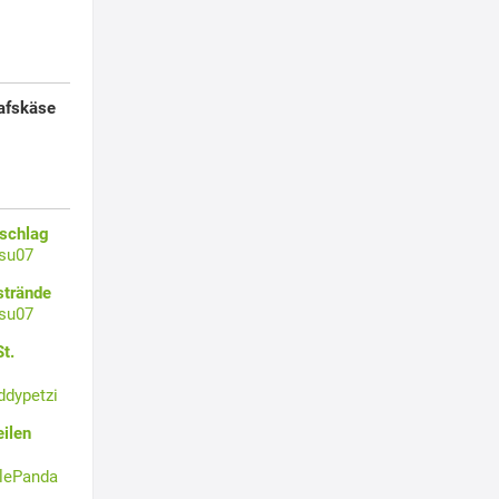
afskäse
zschlag
su07
strände
su07
t.
ddypetzi
ilen
tlePanda