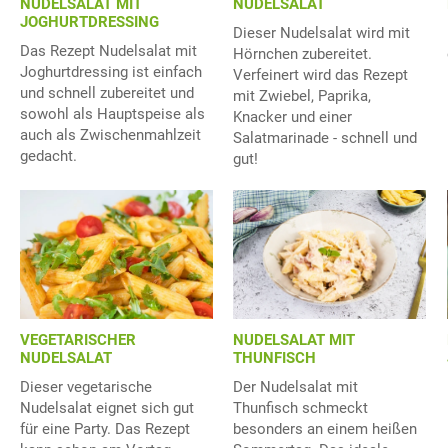
NUDELSALAT MIT
NUDELSALAT
JOGHURTDRESSING
Dieser Nudelsalat wird mit
Das Rezept Nudelsalat mit
Hörnchen zubereitet.
Joghurtdressing ist einfach
Verfeinert wird das Rezept
und schnell zubereitet und
mit Zwiebel, Paprika,
sowohl als Hauptspeise als
Knacker und einer
auch als Zwischenmahlzeit
Salatmarinade - schnell und
gedacht.
gut!
NUDELSALAT MIT
VEGETARISCHER
THUNFISCH
NUDELSALAT
Der Nudelsalat mit
Dieser vegetarische
Thunfisch schmeckt
Nudelsalat eignet sich gut
besonders an einem heißen
für eine Party. Das Rezept