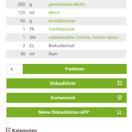
200
g
gemahlenen Mohn
125
ml
Milch
50
g
Kristallzucker
1
Pk
Vanillezucker
1
Stk
unbehandelte Zitrone, Schale davon
2
EL
Biskuitbrösel
40
ml
Rum
Portionen
Einkaufsliste
Kochansicht
Meine Einkaufslisten APP
Kategorien