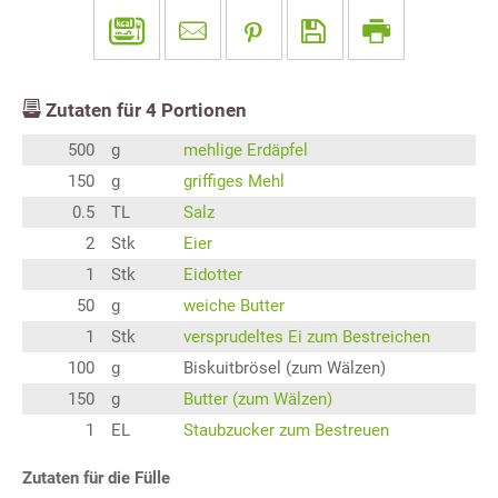
Zutaten für
4
Portionen
500
g
mehlige Erdäpfel
150
g
griffiges Mehl
0.5
TL
Salz
2
Stk
Eier
1
Stk
Eidotter
50
g
weiche Butter
1
Stk
versprudeltes Ei zum Bestreichen
100
g
Biskuitbrösel (zum Wälzen)
150
g
Butter (zum Wälzen)
1
EL
Staubzucker zum Bestreuen
Zutaten für die Fülle