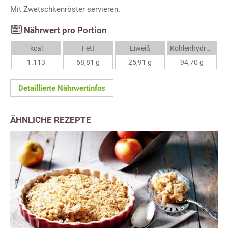
Mit Zwetschkenröster servieren.
Nährwert pro Portion
kcal
Fett
Eiweiß
Kohlenhydrate
1.113
68,81 g
25,91 g
94,70 g
Detaillierte Nährwertinfos
ÄHNLICHE REZEPTE