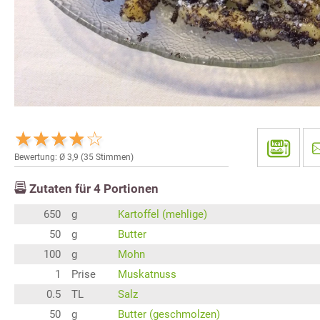
Bewertung: Ø
3,9
(
35
Stimmen)
Zutaten für
4
Portionen
650
g
Kartoffel (mehlige)
50
g
Butter
100
g
Mohn
1
Prise
Muskatnuss
0.5
TL
Salz
50
g
Butter (geschmolzen)