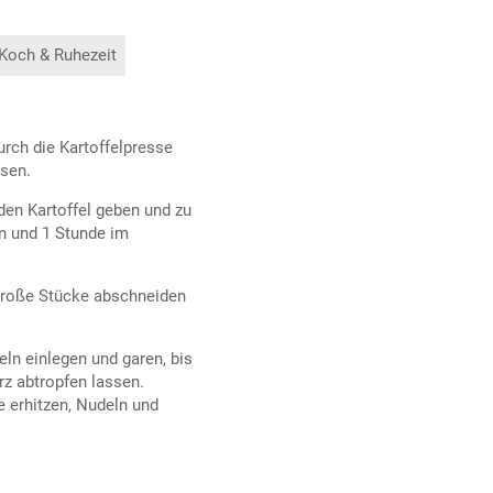
 Koch & Ruhezeit
urch die Kartoffelpresse
ssen.
den Kartoffel geben und zu
ln und 1 Stunde im
 große Stücke abschneiden
ln einlegen und garen, bis
z abtropfen lassen.
e erhitzen, Nudeln und