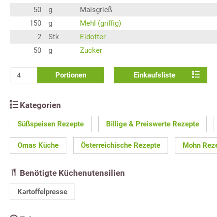
50
g
Maisgrieß
150
g
Mehl (griffig)
2
Stk
Eidotter
50
g
Zucker
Portionen
Einkaufsliste
Kategorien
Süßspeisen Rezepte
Billige & Preiswerte Rezepte
Omas Küche
Österreichische Rezepte
Mohn Rez
Benötigte Küchenutensilien
Kartoffelpresse