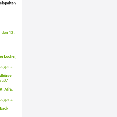
elspalten
 den 13.
i Löcher,
ddypetzi
ldbörse
su07
t. Afra,
ddypetzi
ebäck