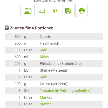
Bewertung: Ø
4,2
(
69
Stimmen)
Zutaten für
4
Portionen
500
g
Nudeln
800
g
Hackfleisch
1
Prise
Salz
600
ml
Milch
200
g
Philadelphia (Streichkäse)
1
EL
Stärke (Maizena)
1
Prise
Salz
100
g
Gouda (gerieben)
3
Stk
Tomaten (in Würfel geschnitten)
1
Prise
Muskat
1
Prise
Pfeffer