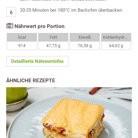
20-25 Minuten bei 180°C im Backofen überbacken.
Nährwert pro Portion
kcal
Fett
Eiweiß
Kohlenhydrate
914
47,75 g
76,58 g
64,62 g
Detaillierte Nährwertinfos
ÄHNLICHE REZEPTE