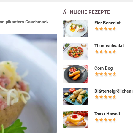
ÄHNLICHE REZEPTE
d von pikantem Geschmack.
Eier Benedict
Thunfischsalat
Corn Dog
Blätterteigröllchen
Toast Hawaii