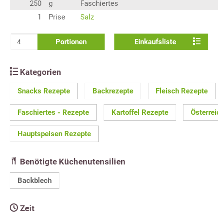
250
g
Faschiertes
1
Prise
Salz
Portionen
Einkaufsliste
Kategorien
Snacks Rezepte
Backrezepte
Fleisch Rezepte
Faschiertes - Rezepte
Kartoffel Rezepte
Österre
Hauptspeisen Rezepte
Benötigte Küchenutensilien
Backblech
Zeit