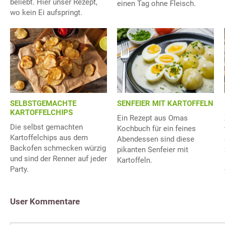
beliebt. Hier unser Rezept,
einen Tag ohne Fleisch.
wo kein Ei aufspringt.
SELBSTGEMACHTE
SENFEIER MIT KARTOFFELN
KARTOFFELCHIPS
Ein Rezept aus Omas
Die selbst gemachten
Kochbuch für ein feines
Kartoffelchips aus dem
Abendessen sind diese
Backofen schmecken würzig
pikanten Senfeier mit
und sind der Renner auf jeder
Kartoffeln.
Party.
User Kommentare