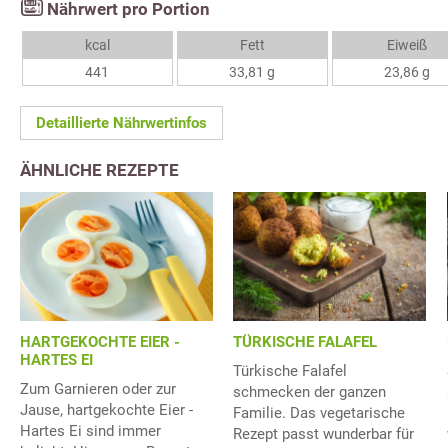
Nährwert pro Portion
kcal
Fett
Eiweiß
441
33,81 g
23,86 g
Detaillierte Nährwertinfos
ÄHNLICHE REZEPTE
HARTGEKOCHTE EIER -
TÜRKISCHE FALAFEL
HARTES EI
Türkische Falafel
Zum Garnieren oder zur
schmecken der ganzen
Jause, hartgekochte Eier -
Familie. Das vegetarische
Hartes Ei sind immer
Rezept passt wunderbar für