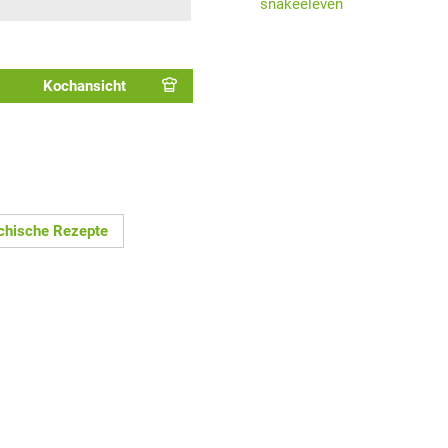
snakeeleven
Kochansicht
ichische Rezepte