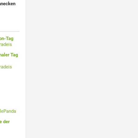
hnecken
oon-Tag
radeis
naler Tag
radeis
tlePanda
e der