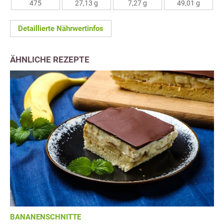
475
27,13 g
7,27 g
49,01 g
Detaillierte Nährwertinfos
ÄHNLICHE REZEPTE
BANANENSCHNITTE