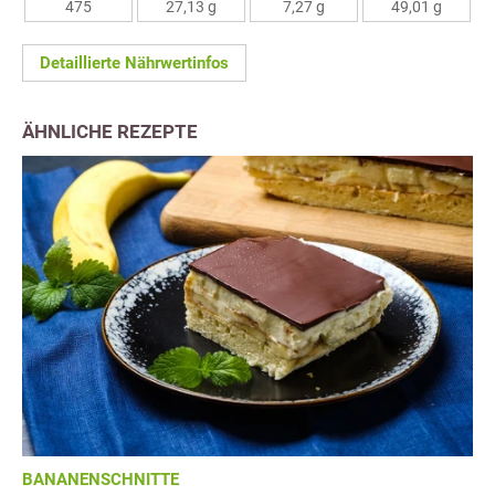
475
27,13 g
7,27 g
49,01 g
Detaillierte Nährwertinfos
ÄHNLICHE REZEPTE
BANANENSCHNITTE