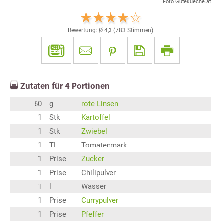
Foto Gutekueche.at
Bewertung: Ø
4,3
(
783
Stimmen)
Zutaten für
4
Portionen
60
g
rote Linsen
1
Stk
Kartoffel
1
Stk
Zwiebel
1
TL
Tomatenmark
1
Prise
Zucker
1
Prise
Chilipulver
1
l
Wasser
1
Prise
Currypulver
1
Prise
Pfeffer